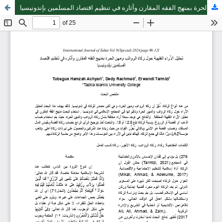
تحليل الآراء الفقهية حول زكاة الرواتب ومهن الحرة بمنهج الفقه المقارن وآثاره في تنظيم اقتصاد المسلمين بإندونيسيا