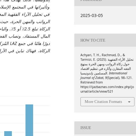
وتأثيراتها في المجتمع الإسل
في تحليل الآراء الفقهية الم
2025-03-05
الرواتب والمهن الحرة، حيث 
الزكاة تبل
المال المستفاد، ونصاب الفضة
HOW TO CITE
دورًا 
الزكاة، فهناك تباين في الآ
Achyari, T. H., Rachmad, D., &
Tarmizi, E. (2025). تحليل الآراء الفقهية
حول زكاة الرواتب ومهن الحرة بمنهج
الفقه المقارن وآثاره في تنظيم اقتصاد
المسلمين بإندونيسيا.
International
Journal of Zakat
,
9
(Special), 98–121.
Retrieved from
https://ijazbaznas.com/index.php/jo
urnal/article/view/521
More Citation Formats
ISSUE