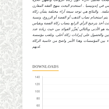
امي في إندونيسيا . استخدم البحث منهج الفقه المقارن
ختلفة. والنتائج هي توجد سبعة آراء مختلفة بشأن زكاة
يتم استخدام نصاب الذهب أو الفضة أو الزروع، ونسبة
غ 2.5٪ أو 5٪. والباحث أخذ بترجيح الرأي الرابع بنصاب زكاة الفضة وبقياس
 هو الأدنى وبالتالي يُعزِّز الفوائد من حيث زيادة عدد
المُزكين والحصول على إيرادات زكاة أعلى. وتلعب مؤسسة LAZ هامًا في جمع
راء بين المؤسسات وهذا الأمر واضح من حاسبة الزكاة
لديهم.
DOWNLOADS