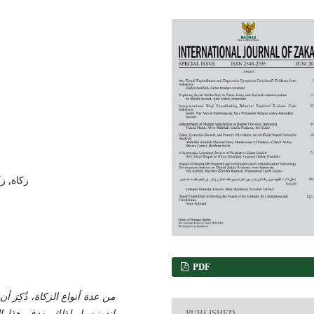
زكاة, ز
PDF
من عدة أنواع الزكاة، ذُكِرَ
إندونيسيا. لذلك يهدف هذا ا
PUBLISHED